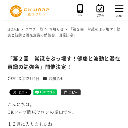
メ
イ
TEL
ご予約
MENU
ン
コ
HOME
ブログ一覧
お知らせ
「第２回 常識をぶっ壊す！健
康と波動と潜在意識の勉強会」開催決定！
ン
テ
ン
「第２回 常識をぶっ壊す！健康と波動と潜在
ツ
意識の勉強会」開催決定！
へ
移
カテゴリー
2023年12月4日
お知らせ
投稿日
動
コピー
こんにちは。
CKワープ臨床サロンの堀口です。
１２月に入りましたね。