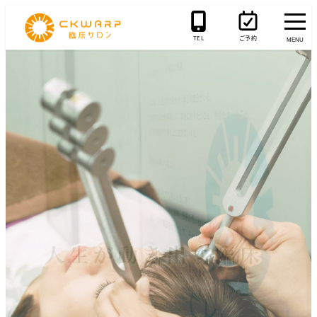
メ
イ
TEL
ご予約
MENU
ン
コ
ン
テ
ン
ツ
へ
移
動