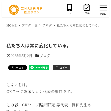
メ
イ
TEL
ご予約
MENU
ン
コ
HOME
ブログ一覧
ブログ
私たち人は常に変化している。
ン
テ
私たち人は常に変化している。
ン
ツ
カテゴリー
2025年5月2日
ブログ
投稿日
へ
移
コピー
動
こんにちは。
CKワープ臨床サロン代表の堀口です。
この春、CKワープ臨床研究.界代表、岡田先生の