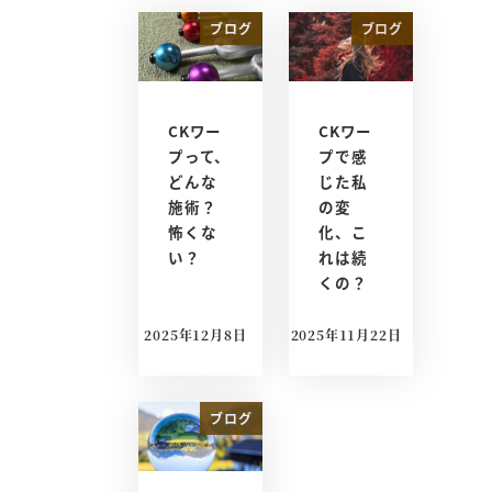
ブログ
ブログ
CKワー
CKワー
プって、
プで感
どんな
じた私
施術？
の変
怖くな
化、こ
い？
れは続
くの？
2025年12月8日
2025年11月22日
投稿日
投稿日
ブログ