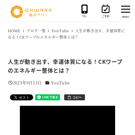
メ
イ
TEL
ご予約
MENU
ン
コ
HOME
ブログ一覧
YouTube
人生が動き出す、幸運体質に
なる！CKワープのエネルギー整体とは？
ン
テ
ン
人生が動き出す、幸運体質になる！CKワープ
ツ
のエネルギー整体とは？
へ
移
カテゴリー
2023年9月13日
YouTube
投稿日
動
コピー