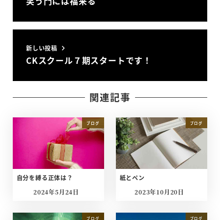
笑う門には福来る
新しい投稿
CKスクール７期スタートです！
関連記事
ブログ
ブログ
自分を縛る正体は？
紙とペン
2024年5月24日
2023年10月20日
投稿日
投稿日
ブログ
ブログ