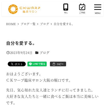
メ
イ
TEL
ご予約
MENU
ン
コ
HOME
ブログ一覧
ブログ
自分を愛する。
ン
テ
自分を愛する。
ン
ツ
カテゴリー
2023年9月24日
ブログ
投稿日
へ
移
コピー
動
おはようございます。
ＣＫワープ臨床サロン大阪の堀口です。
先日、気心知れた友人達とランチに行ってきました。
大好きな友人たちと一緒に食べるご飯は本当に美味しい
です。