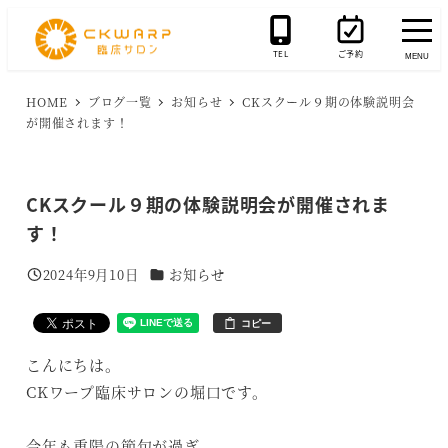
メ
イ
TEL
ご予約
MENU
ン
コ
HOME
ブログ一覧
お知らせ
CKスクール９期の体験説明会
が開催されます！
ン
テ
ン
CKスクール９期の体験説明会が開催されま
ツ
す！
へ
移
カテゴリー
2024年9月10日
お知らせ
投稿日
動
コピー
こんにちは。
CKワープ臨床サロンの堀口です。
今年も重陽の節句が過ぎ、