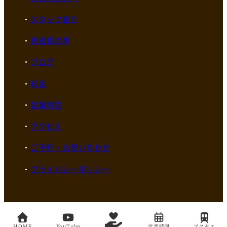
スタッフ紹介
患者様の声
ブログ
料金
営業時間
アクセス
ご予約・お問い合わせ
プライバシーポリシー
Copyright© CKワープ臨床サロン since 2023 All Rights
HOME
YouTube
営業時間
アクセス