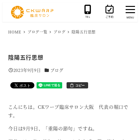
メ
イ
TEL
ご予約
MENU
ン
コ
HOME
ブログ一覧
ブログ
陰陽五行思想
ン
テ
陰陽五行思想
ン
ツ
カテゴリー
2023年9月9日
ブログ
投稿日
へ
移
コピー
動
こんにちは。CKワープ臨床サロン大阪 代表の堀口で
す。
今日は9月9日、「重陽の節句」ですね。