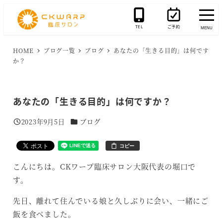
メ
イ
TEL
ご予約
MENU
ン
コ
HOME
ブログ一覧
ブログ
あなたの「生きる目的」は何です
か？
ン
テ
ン
あなたの「生きる目的」は何ですか？
ツ
へ
カテゴリー
2023年9月5日
ブログ
投稿日
移
動
コピー
こんにちは。CKワープ臨床サロン大阪代表の堀口で
す。
先日、離れて住んでいる娘と久しぶりに会い、一緒にご
飯を食べました。